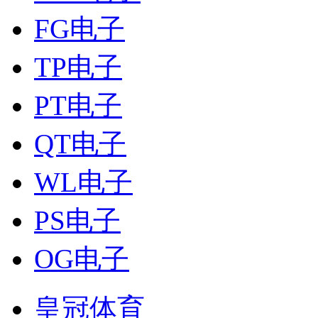
FG电子
TP电子
PT电子
QT电子
WL电子
PS电子
OG电子
皇冠体育