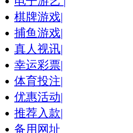
电子游艺
|
棋牌游戏
|
捕鱼游戏
|
真人视讯
|
幸运彩票
|
体育投注
|
优惠活动
|
推荐入款
|
备用网址