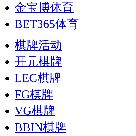
金宝博体育
BET365体育
棋牌活动
开元棋牌
LEG棋牌
FG棋牌
VG棋牌
BBIN棋牌